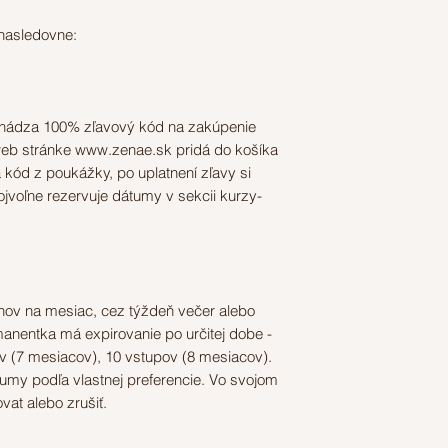
nasledovne:
chádza 100% zľavový kód na zakúpenie
eb stránke www.zenae.sk pridá do košíka
ód z poukážky, po uplatnení zľavy si
vojvoľne rezervuje dátumy v sekcii kurzy-
ov na mesiac, cez týždeň večer alebo
nentka má expirovanie po určitej dobe -
v (7 mesiacov), 10 vstupov (8 mesiacov).
tumy podľa vlastnej preferencie. Vo svojom
at alebo zrušiť.