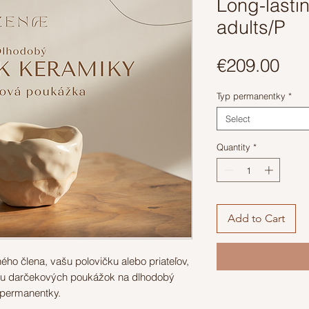
Long-lastin
adults/P
Pri
€209.00
Typ permanentky
*
Select
Quantity
*
Add to Cart
ho člena, vašu polovičku alebo priateľov,
u darčekových poukážok na dlhodobý
 permanentky.