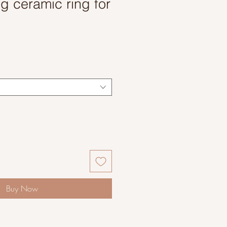
g ceramic ring for
ce
Buy Now