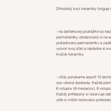
Dlhodobý kurz keramiky funguje 
- na darčekovej poukážke sa na
permanentky, obdarovaný si na w
požadovanú permanentku a zadá k
vytvorí svoj účet a následne si s
krúžok keramiky.
- vždy ponúkame aspoň 15 termín
cez víkend doobeda. Každá perma
6 vstupov (6 mesiacov), 8 vstupo
Každý prihlásený si rezervuje dá
učte si môže rezerváciu prebookov