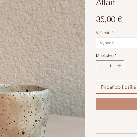
Altair
Pric
35,00 €
Veľkosť
*
Vyberte
Množstvo
*
Pridať do košíka